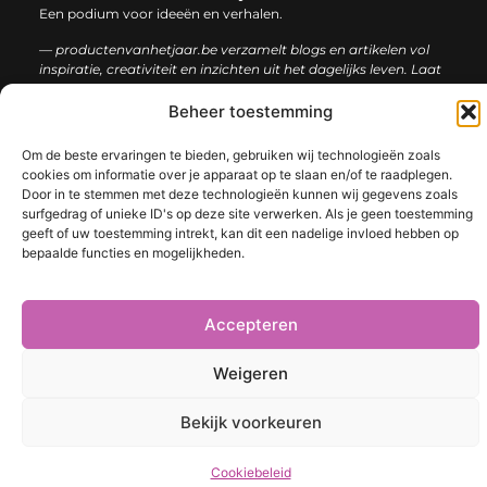
Een podium voor ideeën en verhalen.
— productenvanhetjaar.be verzamelt blogs en artikelen vol
inspiratie, creativiteit en inzichten uit het dagelijks leven. Laat
je verrassen door uiteenlopende content.
Beheer toestemming
Onze
Bericht categorie
Om de beste ervaringen te bieden, gebruiken wij technologieën zoals
informatie
cookies om informatie over je apparaat op te slaan en/of te raadplegen.
Door in te stemmen met deze technologieën kunnen wij gegevens zoals
Nederlandse linkbuilding: de sleutel tot een sterke online positie
surfgedrag of unieke ID's op deze site verwerken. Als je geen toestemming
geeft of uw toestemming intrekt, kan dit een nadelige invloed hebben op
bepaalde functies en mogelijkheden.
@2025 www.productenvanhetjaar.be. All Right Reserved.​
Accepteren
Weigeren
Bekijk voorkeuren
Cookiebeleid