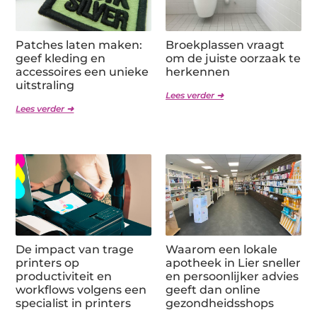
Patches laten maken:
Broekplassen vraagt
geef kleding en
om de juiste oorzaak te
accessoires een unieke
herkennen
uitstraling
Lees verder ➜
Lees verder ➜
De impact van trage
Waarom een lokale
printers op
apotheek in Lier sneller
productiviteit en
en persoonlijker advies
workflows volgens een
geeft dan online
specialist in printers
gezondheidsshops