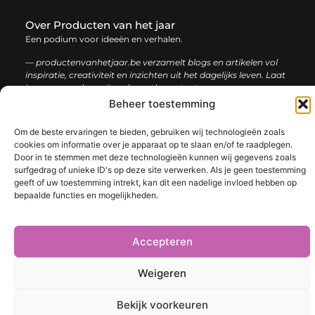
Over Producten van het jaar
Een podium voor ideeën en verhalen.
— productenvanhetjaar.be verzamelt blogs en artikelen vol
inspiratie, creativiteit en inzichten uit het dagelijks leven. Laat
je verrassen door uiteenlopende content.
Beheer toestemming
Onze
Bericht categorie
Om de beste ervaringen te bieden, gebruiken wij technologieën zoals
informatie
cookies om informatie over je apparaat op te slaan en/of te raadplegen.
Door in te stemmen met deze technologieën kunnen wij gegevens zoals
Nederlandse linkbuilding: de sleutel tot een sterke online positie
surfgedrag of unieke ID's op deze site verwerken. Als je geen toestemming
geeft of uw toestemming intrekt, kan dit een nadelige invloed hebben op
bepaalde functies en mogelijkheden.
@2025 www.productenvanhetjaar.be. All Right Reserved.​
Accepteren
Weigeren
Bekijk voorkeuren