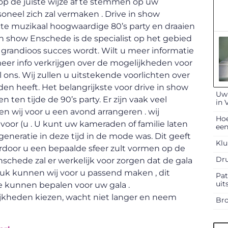
op de juiste wijze af te stemmen op uw
soneel zich zal vermaken . Drive in show
cte muzikaal hoogwaardige 80’s party en draaien
 in show Enschede is de specialist op het gebied
grandioos succes wordt. Wilt u meer informatie
meer info verkrijgen over de mogelijkheden voor
ons. Wij zullen u uitstekende voorlichten over
den heeft. Het belangrijkste voor drive in show
Uw 
n ten tijde de 90’s party. Er zijn vaak veel
in 
n wij voor u een avond arrangeren . wij
Hoe
oor (u . U kunt uw kameraden of familie laten
een
neratie in deze tijd in de mode was. Dit geeft
Klu
ardoor u een bepaalde sfeer zult vormen op de
Dru
chede zal er werkelijk voor zorgen dat de gala
uk kunnen wij voor u passend maken , dit
Pat
uit
e kunnen bepalen voor uw gala .
ijkheden kiezen, wacht niet langer en neem
Bro