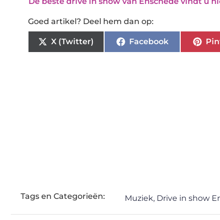
De beste drive in show van Enschede vindt u hi
Goed artikel? Deel hem dan op:
X (Twitter)
Facebook
Pin
Tags en Categorieën:
Muziek
,
Drive in show 