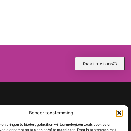
Praat met ons
d (EU)
Ons team
Over ons
Partners
Website index
Beheer toestemming
een sterke online positie
 ervaringen te bieden, gebruiken wij technologieën zoals cookies om
ver je apparaat op te slaan en/of te raadplegen. Door in te stemmen met