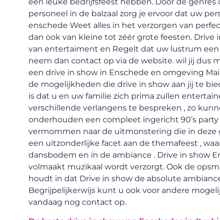
een leuke bedrijfsfeest hebben. Door de genres 
personeel in de balzaal zorg je ervoor dat uw per
enschede Weet alles in het verzorgen van perfe
dan ook van kleine tot zéér grote feesten. Drive
van entertaiment en Regelt dat uw lustrum een 
neem dan contact op via de website. wil jij dus 
een drive in show in Enschede en omgeving Mail 
de mogelijkheden die drive in show aan jij te bie
is dat u en uw familie zich prima zullen entertaine
verschillende verlangens te bespreken , zo kunne
onderhouden een compleet ingericht 90’s party v
vermommen naar de uitmonstering die in deze ge
een uitzonderlijke facet aan de themafeest , wa
dansbodem en in de ambiance . Drive in show Ens
volmaakt muzikaal wordt verzorgt. Ook de opsm
houdt in dat Drive in show de absolute ambianc
Begrijpelijkerwijs kunt u ook voor andere mogel
vandaag nog contact op.