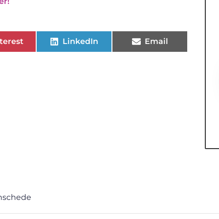
er!
terest
LinkedIn
Email
Enschede