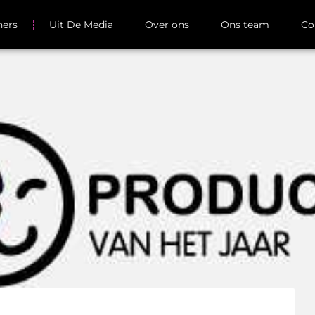
ners
Uit De Media
Over ons
Ons team
Co