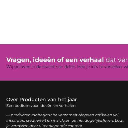
Vragen, ideeën of een verhaal
dat ve
Wij geloven in de kracht van delen. Heb je iets te vertellen,
Over Producten van het jaar
Een podium voor ideeën en verhalen.
— productenvanhetjaar.be verzamelt blogs en artikelen vol
inspiratie, creativiteit en inzichten uit het dagelijks leven. Laat
je verrassen door uiteenlopende content.