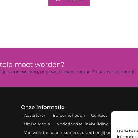
rteld moet worden?
 wil je samenwerken, of gewoon even contact? Laat van je horen!
Onze informatie
Adverteren
Beroemdheden
Contact
Cookiebelei
Uit De Media
Nederlandse linkbuilding: de sleutel tot 
Om de beste
Van website naar inkomen: zo verdien jij geld online
informatie o