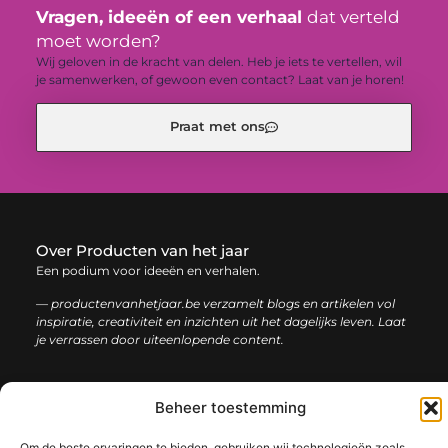
Vragen, ideeën of een verhaal
dat verteld
moet worden?
Wij geloven in de kracht van delen. Heb je iets te vertellen, wil
je samenwerken, of gewoon even contact? Laat van je horen!
Praat met ons
Over Producten van het jaar
Een podium voor ideeën en verhalen.
— productenvanhetjaar.be verzamelt blogs en artikelen vol
inspiratie, creativiteit en inzichten uit het dagelijks leven. Laat
je verrassen door uiteenlopende content.
Onze
Bericht categorie
Beheer toestemming
informatie
Nederlandse linkbuilding: de sleutel tot een sterke online positie
Om de beste ervaringen te bieden, gebruiken wij technologieën zoals