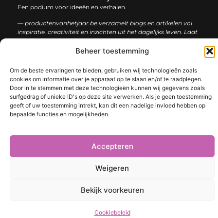
Een podium voor ideeën en verhalen.
— productenvanhetjaar.be verzamelt blogs en artikelen vol
inspiratie, creativiteit en inzichten uit het dagelijks leven. Laat
je verrassen door uiteenlopende content.
Beheer toestemming
Onze
Bericht categorie
Om de beste ervaringen te bieden, gebruiken wij technologieën zoals
informatie
cookies om informatie over je apparaat op te slaan en/of te raadplegen.
Door in te stemmen met deze technologieën kunnen wij gegevens zoals
Nederlandse linkbuilding: de sleutel tot een sterke online positie
surfgedrag of unieke ID's op deze site verwerken. Als je geen toestemming
geeft of uw toestemming intrekt, kan dit een nadelige invloed hebben op
bepaalde functies en mogelijkheden.
@2025 www.productenvanhetjaar.be. All Right Reserved.​
Accepteren
Weigeren
Bekijk voorkeuren
Cookiebeleid