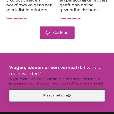
productiviteit en
en persoonlijker advies
workflows volgens een
geeft dan online
specialist in printers
gezondheidsshops
Lees verder ➜
Lees verder ➜
Cadeau
Vragen, ideeën of een verhaal
dat verteld
moet worden?
Wij geloven in de kracht van delen. Heb je iets te vertellen, wil
je samenwerken, of gewoon even contact? Laat van je horen!
Praat met ons