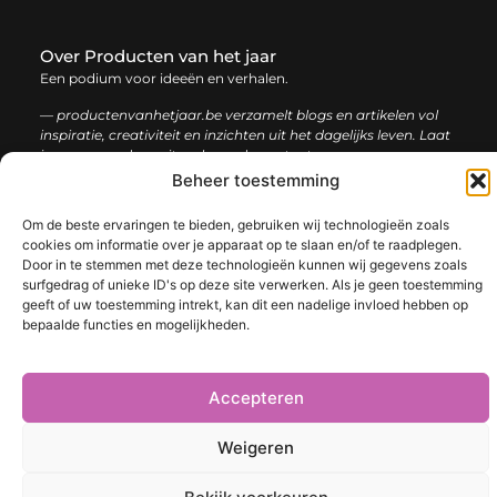
Over Producten van het jaar
Een podium voor ideeën en verhalen.
— productenvanhetjaar.be verzamelt blogs en artikelen vol
inspiratie, creativiteit en inzichten uit het dagelijks leven. Laat
je verrassen door uiteenlopende content.
Beheer toestemming
Onze
Bericht categorie
Om de beste ervaringen te bieden, gebruiken wij technologieën zoals
informatie
cookies om informatie over je apparaat op te slaan en/of te raadplegen.
Door in te stemmen met deze technologieën kunnen wij gegevens zoals
Nederlandse linkbuilding: de sleutel tot een sterke online positie
surfgedrag of unieke ID's op deze site verwerken. Als je geen toestemming
geeft of uw toestemming intrekt, kan dit een nadelige invloed hebben op
bepaalde functies en mogelijkheden.
@2025 www.productenvanhetjaar.be. All Right Reserved.​
Accepteren
Weigeren