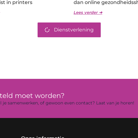
st in printers
dan online gezondheidss
Lees verder ➜
Dienstverlening
rteld moet worden?
 wil je samenwerken, of gewoon even contact? Laat van je horen!