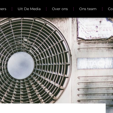
ners
Uit De Media
Over ons
Ons team
Co