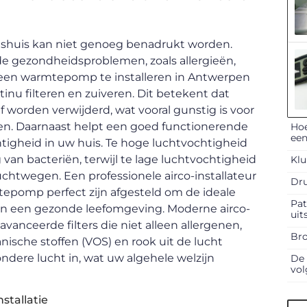
nshuis kan niet genoeg benadrukt worden.
nde gezondheidsproblemen, zoals allergieën,
een warmtepomp te installeren in Antwerpen
inu filteren en zuiveren. Dit betekent dat
ef worden verwijderd, wat vooral gunstig is voor
n. Daarnaast helpt een goed functionerende
Hoe
een
htigheid in uw huis. Te hoge luchtvochtigheid
van bacteriën, terwijl te lage luchtvochtigheid
Klu
uchtwegen. Een professionele airco-installateur
Dru
tepomp perfect zijn afgesteld om de ideale
Pat
aan een gezonde leefomgeving. Moderne airco-
uit
nceerde filters die niet alleen allergenen,
Bro
nische stoffen (VOS) en rook uit de lucht
dere lucht in, wat uw algehele welzijn
De 
vol
stallatie