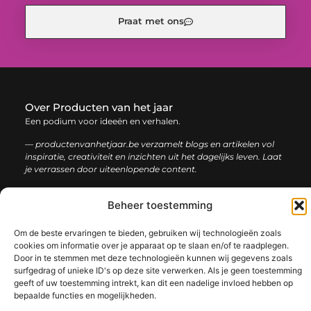
Praat met ons
Over Producten van het jaar
Een podium voor ideeën en verhalen.
— productenvanhetjaar.be verzamelt blogs en artikelen vol
inspiratie, creativiteit en inzichten uit het dagelijks leven. Laat
je verrassen door uiteenlopende content.
Onze
Beheer toestemming
Bericht categorie
informatie
Om de beste ervaringen te bieden, gebruiken wij technologieën zoals
Nederlandse linkbuilding: de sleutel tot een sterke online positie
cookies om informatie over je apparaat op te slaan en/of te raadplegen.
Door in te stemmen met deze technologieën kunnen wij gegevens zoals
surfgedrag of unieke ID's op deze site verwerken. Als je geen toestemming
geeft of uw toestemming intrekt, kan dit een nadelige invloed hebben op
bepaalde functies en mogelijkheden.
@2025 www.productenvanhetjaar.be. All Right Reserved.​