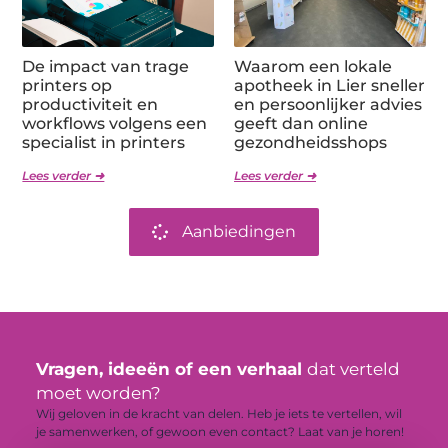
De impact van trage
Waarom een lokale
printers op
apotheek in Lier sneller
productiviteit en
en persoonlijker advies
workflows volgens een
geeft dan online
specialist in printers
gezondheidsshops
Lees verder ➜
Lees verder ➜
Aanbiedingen
Vragen, ideeën of een verhaal
dat verteld
moet worden?
Wij geloven in de kracht van delen. Heb je iets te vertellen, wil
je samenwerken, of gewoon even contact? Laat van je horen!