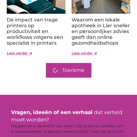
De impact van trage
Waarom een lokale
printers op
apotheek in Lier sneller
productiviteit en
en persoonlijker advies
workflows volgens een
geeft dan online
specialist in printers
gezondheidsshops
Lees verder ➜
Lees verder ➜
Toerisme
Vragen, ideeën of een verhaal
dat verteld
moet worden?
Wij geloven in de kracht van delen. Heb je iets te vertellen, wil
je samenwerken, of gewoon even contact? Laat van je horen!