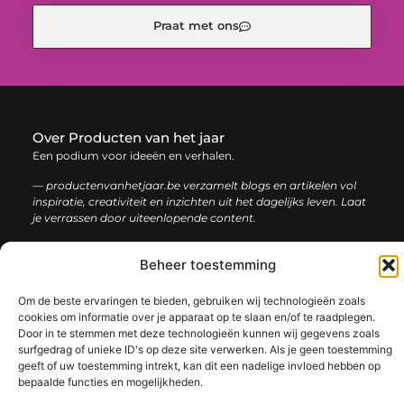
Praat met ons
Over Producten van het jaar
Een podium voor ideeën en verhalen.
— productenvanhetjaar.be verzamelt blogs en artikelen vol
inspiratie, creativiteit en inzichten uit het dagelijks leven. Laat
je verrassen door uiteenlopende content.
Onze
Beheer toestemming
Bericht categorie
informatie
Om de beste ervaringen te bieden, gebruiken wij technologieën zoals
Nederlandse linkbuilding: de sleutel tot een sterke online positie
cookies om informatie over je apparaat op te slaan en/of te raadplegen.
Door in te stemmen met deze technologieën kunnen wij gegevens zoals
surfgedrag of unieke ID's op deze site verwerken. Als je geen toestemming
geeft of uw toestemming intrekt, kan dit een nadelige invloed hebben op
bepaalde functies en mogelijkheden.
@2025 www.productenvanhetjaar.be. All Right Reserved.​