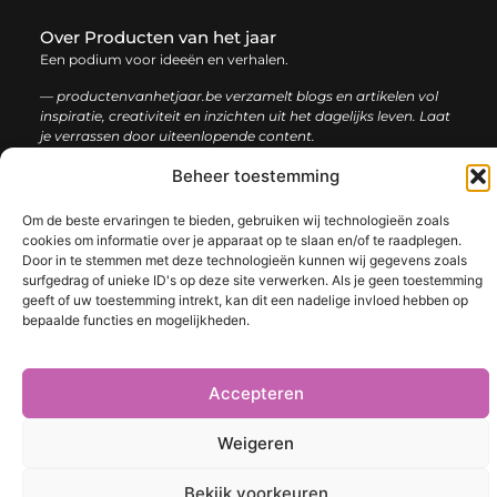
Over Producten van het jaar
Een podium voor ideeën en verhalen.
— productenvanhetjaar.be verzamelt blogs en artikelen vol
inspiratie, creativiteit en inzichten uit het dagelijks leven. Laat
je verrassen door uiteenlopende content.
Beheer toestemming
Onze
Bericht categorie
informatie
Om de beste ervaringen te bieden, gebruiken wij technologieën zoals
cookies om informatie over je apparaat op te slaan en/of te raadplegen.
Nederlandse linkbuilding: de sleutel tot een sterke online positie
Door in te stemmen met deze technologieën kunnen wij gegevens zoals
surfgedrag of unieke ID's op deze site verwerken. Als je geen toestemming
geeft of uw toestemming intrekt, kan dit een nadelige invloed hebben op
bepaalde functies en mogelijkheden.
@2025 www.productenvanhetjaar.be. All Right Reserved.​
Accepteren
Weigeren
Bekijk voorkeuren