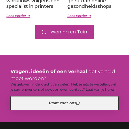
workflows volgens een
geeft dan online
specialist in printers
gezondheidsshops
Lees verder ➜
Lees verder ➜
Woning en Tuin
Vragen, ideeën of een verhaal
dat verteld
moet worden?
Wij geloven in de kracht van delen. Heb je iets te vertellen, wil
je samenwerken, of gewoon even contact? Laat van je horen!
Praat met ons