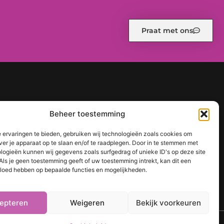
Praat met ons
d (EU)
Ons team
Over ons
Partners
Website index
Beheer toestemming
een sterke online positie
 ervaringen te bieden, gebruiken wij technologieën zoals cookies om
ver je apparaat op te slaan en/of te raadplegen. Door in te stemmen met
logieën kunnen wij gegevens zoals surfgedrag of unieke ID's op deze site
Als je geen toestemming geeft of uw toestemming intrekt, kan dit een
vloed hebben op bepaalde functies en mogelijkheden.
epteren
Weigeren
Bekijk voorkeuren
TOP