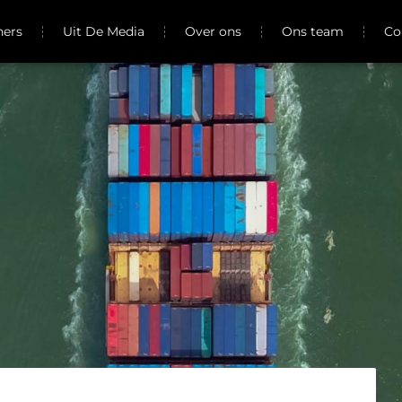
ners
Uit De Media
Over ons
Ons team
Co