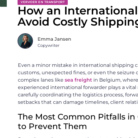
VERVOER EN TRANSPORT
How an Internationa
Avoid Costly Shippin
Emma Jansen
Copywriter
Even a minor mistake in international shipping
customs, unexpected fines, or even the seizure 
complex lanes like
sea freight
in Belgium, where 
experienced international forwarder plays a vital
carefully coordinating the logistics process, for
setbacks that can damage timelines, client relati
The Most Common Pitfalls i
to Prevent Them