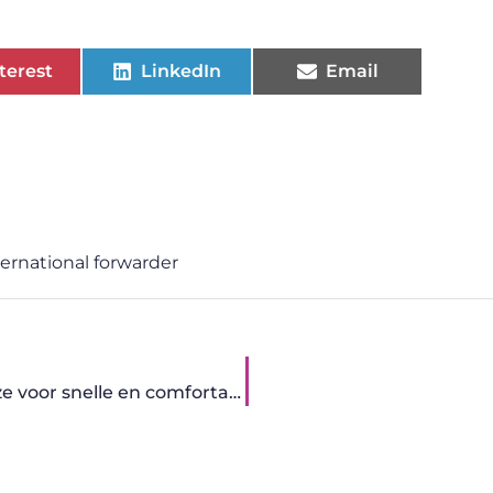
terest
LinkedIn
Email
ternational forwarder
Elektrische fiets speed pedelec: de ideale keuze voor snelle en comfortabele ritten