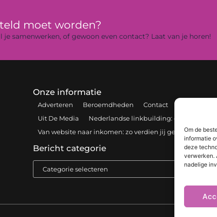
rteld moet worden?
 wil je samenwerken, of gewoon even contact? Laat van je horen!
Onze informatie
Adverteren
Beroemdheden
Contact
Cookiebelei
Uit De Media
Nederlandse linkbuilding: de sleutel tot 
Om de beste
Van website naar inkomen: zo verdien jij geld online
informatie o
deze techno
Bericht categorie
verwerken. 
nadelige in
Acc