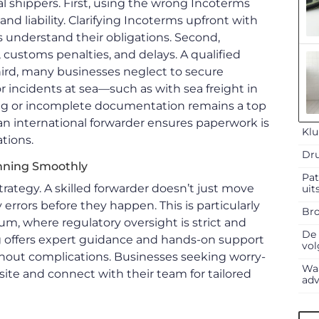
al shippers. First, using the wrong Incoterms
 and liability. Clarifying Incoterms upfront with
es understand their obligations. Second,
, customs penalties, and delays. A qualified
hird, many businesses neglect to secure
 incidents at sea—such as with sea freight in
sing or incomplete documentation remains a top
, an international forwarder ensures paperwork is
Klu
tions.
Dru
unning Smoothly
Pat
strategy. A skilled forwarder doesn’t just move
uit
errors before they happen. This is particularly
Bro
um, where regulatory oversight is strict and
De 
g offers expert guidance and hands-on support
vol
hout complications. Businesses seeking worry-
Waa
bsite and connect with their team for tailored
adv