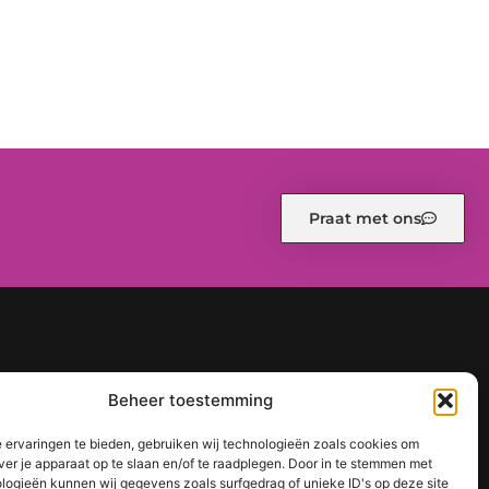
Praat met ons
d (EU)
Ons team
Over ons
Partners
Website index
Beheer toestemming
een sterke online positie
 ervaringen te bieden, gebruiken wij technologieën zoals cookies om
ver je apparaat op te slaan en/of te raadplegen. Door in te stemmen met
logieën kunnen wij gegevens zoals surfgedrag of unieke ID's op deze site