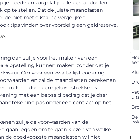
f op je hoede en zorg dat je alle bestanddelen
p te stellen. Dat de juiste maandlasten
or de niet met elkaar te vergelijken
k tips vinden over voordelig een geldreserve.
ve.
Hoe
ering
dan zul je voor het maken van een
een
re opstelling kunnen maken, zonder dat je
Klu
 adviseur. Om voor een
zwarte lijst codering
voorwaarden en zal de maandlasten berekenen
Dru
en offerte door een geldverstrekker is
Pat
rekening met een bepaald bedrag dat je daar
uit
 handtekening pas onder een contract op het
Bro
De 
enen zul je de voorwaarden van de
vol
ten gaan leggen om te gaan kiezen van welke
van de goedkoopste maandlasten wil niet