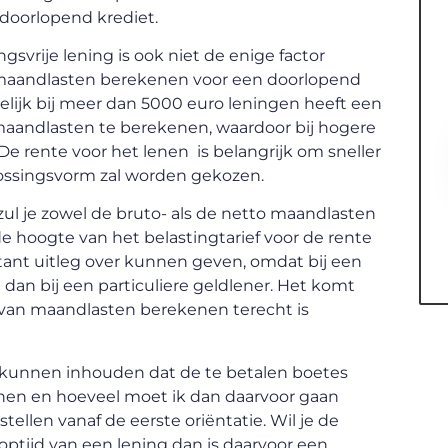
doorlopend krediet.
gsvrije lening is ook niet de enige factor
 maandlasten berekenen voor een doorlopend
elijk bij meer dan 5000 euro leningen heeft een
aandlasten te berekenen, waardoor bij hogere
De rente voor het lenen is belangrijk om sneller
flossingsvorm zal worden gekozen.
zul je zowel de bruto- als de netto maandlasten
e hoogte van het belastingtarief voor de rente
ntant uitleg over kunnen geven, omdat bij een
dan bij een particuliere geldlener. Het komt
s van maandlasten berekenen terecht is
r kunnen inhouden dat de te betalen boetes
enen en hoeveel moet ik dan daarvoor gaan
tellen vanaf de eerste oriëntatie. Wil je de
ptijd van een lening dan is daarvoor een