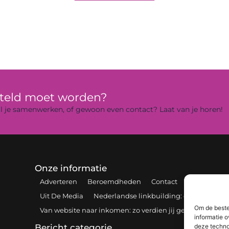
rteld moet worden?
 wil je samenwerken, of gewoon even contact? Laat van je horen!
Onze informatie
Adverteren
Beroemdheden
Contact
Cookiebelei
Uit De Media
Nederlandse linkbuilding: de sleutel tot 
Om de beste
Van website naar inkomen: zo verdien jij geld online
informatie o
deze techno
Bericht categorie