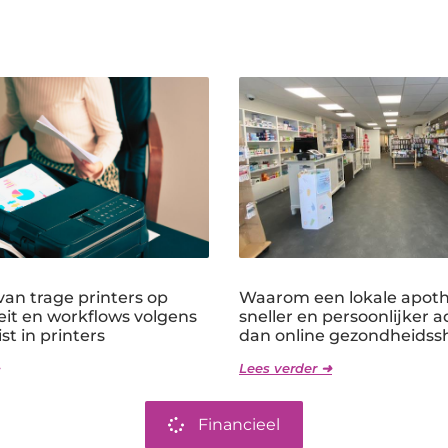
an trage printers op
Waarom een lokale apothe
eit en workflows volgens
sneller en persoonlijker a
st in printers
dan online gezondheidss
Lees verder ➜
Financieel