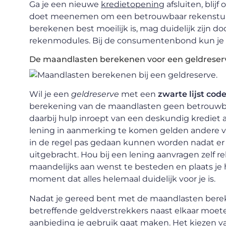
Ga je een nieuwe
kredietopening
afsluiten, blij
doet meenemen om een betrouwbaar rekenstuk o
berekenen best moeilijk is, mag duidelijk zijn do
rekenmodules. Bij de consumentenbond kun je oo
De maandlasten berekenen voor een geldreser
Wil je een
geldreserve
met een
zwarte lijst cod
berekening van de maandlasten geen betrouwba
daarbij hulp inroept van een deskundig krediet
lening in aanmerking te komen gelden andere 
in de regel pas gedaan kunnen worden nadat er e
uitgebracht. Hou bij een lening aanvragen zelf 
maandelijks aan wenst te besteden en plaats je
moment dat alles helemaal duidelijk voor je is.
Nadat je gereed bent met de maandlasten berek
betreffende geldverstrekkers naast elkaar moe
aanbieding je gebruik gaat maken. Het kiezen 