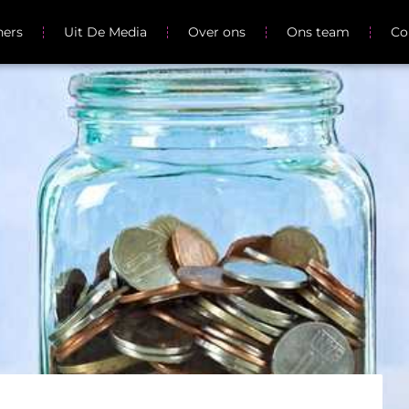
ners
Uit De Media
Over ons
Ons team
Co