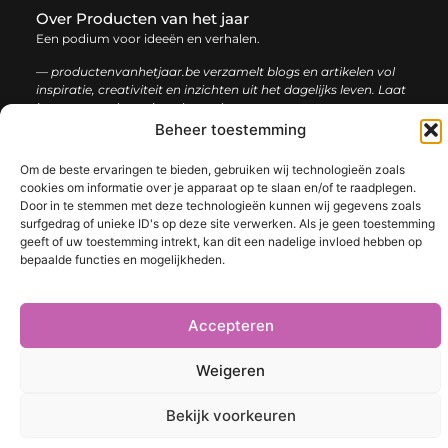
Over Producten van het jaar
Een podium voor ideeën en verhalen.
— productenvanhetjaar.be verzamelt blogs en artikelen vol
inspiratie, creativiteit en inzichten uit het dagelijks leven. Laat
je verrassen door uiteenlopende content.
Beheer toestemming
Onze
Bericht categorie
Om de beste ervaringen te bieden, gebruiken wij technologieën zoals
informatie
cookies om informatie over je apparaat op te slaan en/of te raadplegen.
Door in te stemmen met deze technologieën kunnen wij gegevens zoals
Nederlandse linkbuilding: de sleutel tot een sterke online positie
surfgedrag of unieke ID's op deze site verwerken. Als je geen toestemming
geeft of uw toestemming intrekt, kan dit een nadelige invloed hebben op
bepaalde functies en mogelijkheden.
@2025 www.productenvanhetjaar.be. All Right Reserved.​
Accepteren
Weigeren
Bekijk voorkeuren