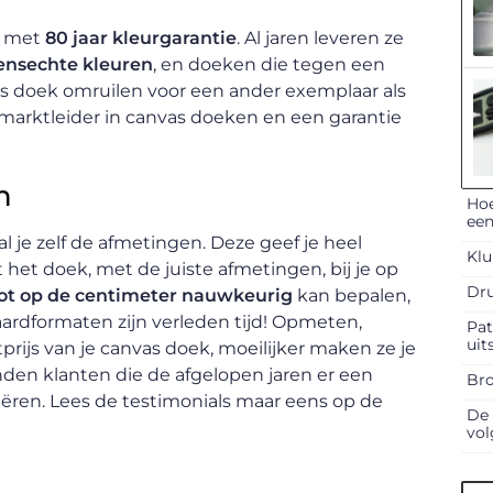
e met
80 jaar kleurgarantie
. Al jaren leveren ze
vensechte kleuren
, en doeken die tegen een
nvas doek omruilen voor een ander exemplaar als
 marktleider in canvas doeken en een garantie
n
Hoe
een
l je zelf de afmetingen. Deze geef je heel
Klu
het doek, met de juiste afmetingen, bij je op
Dru
ot op de centimeter nauwkeurig
kan bepalen,
daardformaten zijn verleden tijd! Opmeten,
Pat
uit
tprijs van je canvas doek, moeilijker maken ze je
nden klanten die de afgelopen jaren er een
Bro
ëren. Lees de testimonials maar eens op de
De 
vol