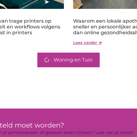
an trage printers op
Waarom een lokale apothe
eit en workflows volgens
sneller en persoonlijker a
st in printers
dan online gezondheidss
Lees verder ➜
Woning en Tuin
rteld moet worden?
 wil je samenwerken, of gewoon even contact? Laat van je horen!