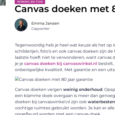
WONING EN TUIN
Canvas doeken met 8
Emma Jansen
Copywriter
Tegenwoordig heb je heel wat keuze als het op i
schilderijen, foto’s en ook canvas doeken zijn de
laatste hoeft niet te verwonderen, want canva
je je
canvas doeken bij canvaswinkel.nl
bestelt,
onberispelijke kwaliteit. Met garantie en een uit
Canvas doeken vergen
weinig onderhoud
. Opsp
een klamme doek overgaan is meer dan genoeg o
doeken bij canvaswinkel.nl zijn ook
waterbesten
vochtige ruimtes gebruikt worden. Je kan er all
opgefleurd worden met een canvas doek.