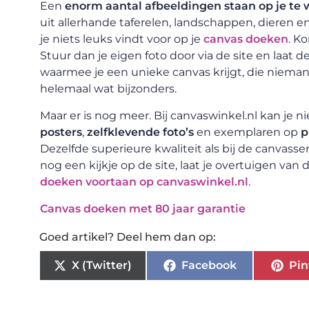
Een
enorm aantal afbeeldingen staan op je te
uit allerhande taferelen, landschappen, dieren en
je niets leuks vindt voor op je
canvas doeken
. K
Stuur dan je eigen foto door via de site en laat 
waarmee je een unieke canvas krijgt, die niemand
helemaal wat bijzonders.
Maar er is nog meer. Bij canvaswinkel.nl kan je n
posters
,
zelfklevende foto’s
en exemplaren op
p
Dezelfde superieure kwaliteit als bij de canvas
nog een kijkje op de site, laat je overtuigen va
doeken voortaan op canvaswinkel.nl
.
Canvas doeken met 80 jaar garantie
Goed artikel? Deel hem dan op:
X (Twitter)
Facebook
Pin