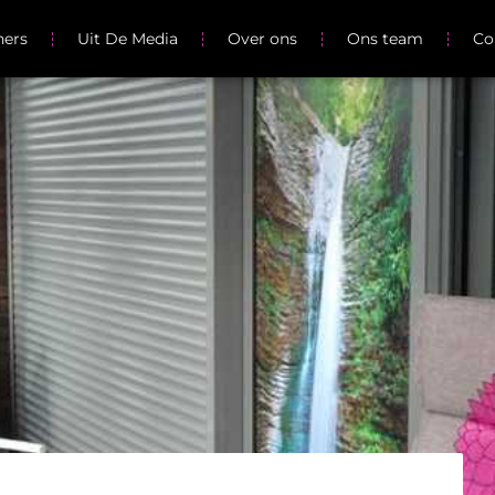
ners
Uit De Media
Over ons
Ons team
Co