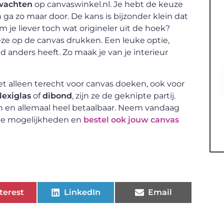
 wachten
op canvaswinkel.nl. Je hebt de keuze
 ga zo maar door. De kans is bijzonder klein dat
om je liever toch wat origineler uit de hoek?
deze op de canvas drukken. Een leuke optie,
 anders heeft. Zo maak je van je interieur
iet alleen terecht voor canvas doeken, ook voor
lexiglas
of
dibond
, zijn ze de geknipte partij.
sen en allemaal heel betaalbaar. Neem vandaag
n de mogelijkheden en
bestel ook jouw canvas
terest
LinkedIn
Email