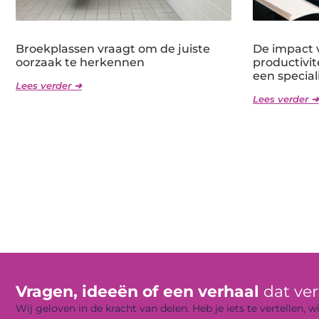
Broekplassen vraagt om de juiste
De impact v
oorzaak te herkennen
productivit
een speciali
Lees verder ➜
Lees verder ➜
Vragen, ideeën of een verhaal
dat ve
Wij geloven in de kracht van delen. Heb je iets te vertellen,