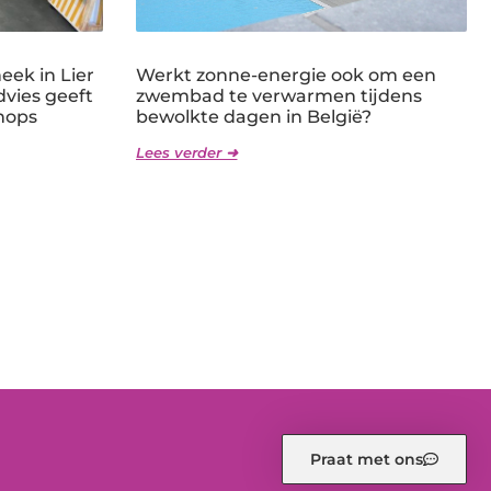
ek in Lier
Werkt zonne-energie ook om een
dvies geeft
zwembad te verwarmen tijdens
hops
bewolkte dagen in België?
Lees verder ➜
Praat met ons