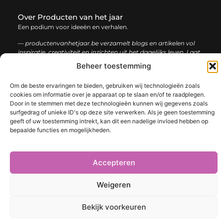
Over Producten van het jaar
Een podium voor ideeën en verhalen.
— productenvanhetjaar.be verzamelt blogs en artikelen vol
inspiratie, creativiteit en inzichten uit het dagelijks leven. Laat
je verrassen door uiteenlopende content.
Beheer toestemming
Onze
Om de beste ervaringen te bieden, gebruiken wij technologieën zoals
Bericht categorie
cookies om informatie over je apparaat op te slaan en/of te raadplegen.
informatie
Door in te stemmen met deze technologieën kunnen wij gegevens zoals
surfgedrag of unieke ID's op deze site verwerken. Als je geen toestemming
Nederlandse linkbuilding: de sleutel tot een sterke online positie
geeft of uw toestemming intrekt, kan dit een nadelige invloed hebben op
bepaalde functies en mogelijkheden.
@2025 www.productenvanhetjaar.be. All Right Reserved.​
Accepteren
Weigeren
Bekijk voorkeuren