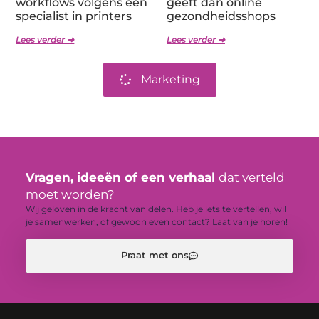
workflows volgens een
geeft dan online
specialist in printers
gezondheidsshops
Lees verder ➜
Lees verder ➜
Marketing
Vragen, ideeën of een verhaal
dat verteld
moet worden?
Wij geloven in de kracht van delen. Heb je iets te vertellen, wil
je samenwerken, of gewoon even contact? Laat van je horen!
Praat met ons