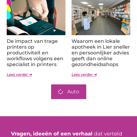
De impact van trage
Waarom een lokale
printers op
apotheek in Lier sneller
productiviteit en
en persoonlijker advies
workflows volgens een
geeft dan online
specialist in printers
gezondheidsshops
Lees verder ➜
Lees verder ➜
Auto
Vragen, ideeën of een verhaal
dat verteld