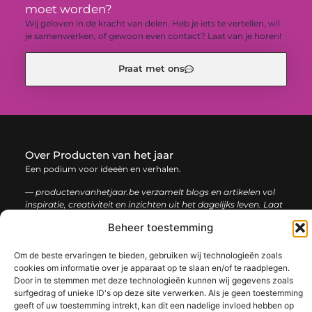
moet worden?
Wij geloven in de kracht van delen. Heb je iets te vertellen, wil
je samenwerken, of gewoon even contact? Laat van je horen!
Praat met ons
Over Producten van het jaar
Een podium voor ideeën en verhalen.
— productenvanhetjaar.be verzamelt blogs en artikelen vol
inspiratie, creativiteit en inzichten uit het dagelijks leven. Laat
je verrassen door uiteenlopende content.
Beheer toestemming
Onze
Bericht categorie
Om de beste ervaringen te bieden, gebruiken wij technologieën zoals
cookies om informatie over je apparaat op te slaan en/of te raadplegen.
informatie
Door in te stemmen met deze technologieën kunnen wij gegevens zoals
Nederlandse linkbuilding: de sleutel tot een sterke online positie
surfgedrag of unieke ID's op deze site verwerken. Als je geen toestemming
geeft of uw toestemming intrekt, kan dit een nadelige invloed hebben op