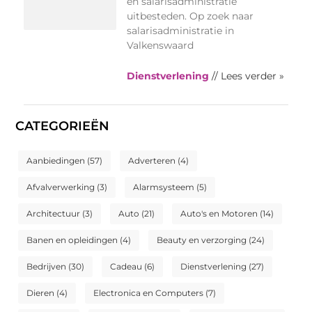
en salarisadministratie
uitbesteden. Op zoek naar
salarisadministratie in
Valkenswaard
Dienstverlening
// Lees verder »
CATEGORIEËN
Aanbiedingen
(57)
Adverteren
(4)
Afvalverwerking
(3)
Alarmsysteem
(5)
Architectuur
(3)
Auto
(21)
Auto's en Motoren
(14)
Banen en opleidingen
(4)
Beauty en verzorging
(24)
Bedrijven
(30)
Cadeau
(6)
Dienstverlening
(27)
Dieren
(4)
Electronica en Computers
(7)