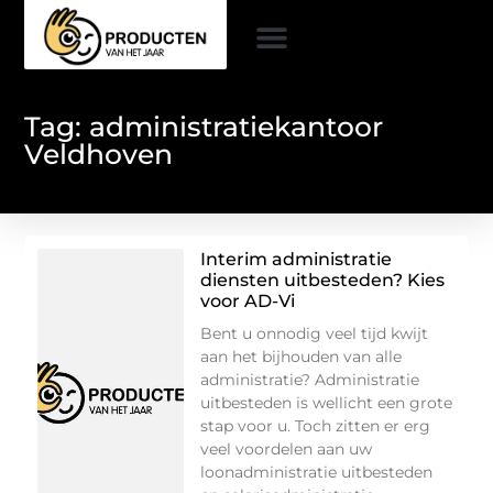
Tag: administratiekantoor
Veldhoven
Interim administratie
diensten uitbesteden? Kies
voor AD-Vi
Bent u onnodig veel tijd kwijt
aan het bijhouden van alle
administratie? Administratie
uitbesteden is wellicht een grote
stap voor u. Toch zitten er erg
veel voordelen aan uw
loonadministratie uitbesteden