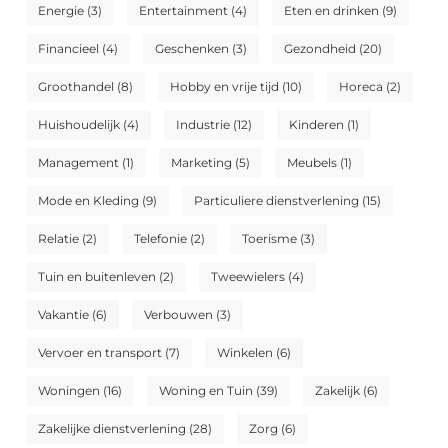
Energie
(3)
Entertainment
(4)
Eten en drinken
(9)
Financieel
(4)
Geschenken
(3)
Gezondheid
(20)
Groothandel
(8)
Hobby en vrije tijd
(10)
Horeca
(2)
Huishoudelijk
(4)
Industrie
(12)
Kinderen
(1)
Management
(1)
Marketing
(5)
Meubels
(1)
Mode en Kleding
(9)
Particuliere dienstverlening
(15)
Relatie
(2)
Telefonie
(2)
Toerisme
(3)
Tuin en buitenleven
(2)
Tweewielers
(4)
Vakantie
(6)
Verbouwen
(3)
Vervoer en transport
(7)
Winkelen
(6)
Woningen
(16)
Woning en Tuin
(39)
Zakelijk
(6)
Zakelijke dienstverlening
(28)
Zorg
(6)