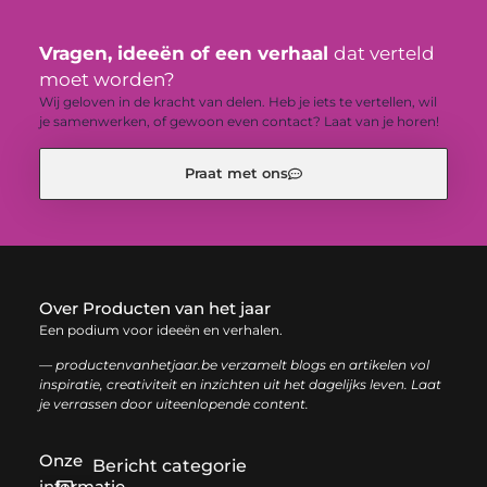
Vragen, ideeën of een verhaal
dat verteld
moet worden?
Wij geloven in de kracht van delen. Heb je iets te vertellen, wil
je samenwerken, of gewoon even contact? Laat van je horen!
Praat met ons
Over Producten van het jaar
Een podium voor ideeën en verhalen.
— productenvanhetjaar.be verzamelt blogs en artikelen vol
inspiratie, creativiteit en inzichten uit het dagelijks leven. Laat
je verrassen door uiteenlopende content.
Onze
Bericht categorie
informatie