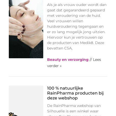
Als je als vrouw ouder wordt dan
gaat dat gegarandeerd gepaard
met veroudering van de huid.
Veel vrouwen willen
huidveroudering tegengaan en
er zo lang mogelijk jong uitzien.
Hiervoor kun je vertrouwen op
de producten van Medik8. Deze
bevatten CSA,
Beauty en verzorging
// Lees
verder »
100 % natuurlijke
RainPharma producten bij
deze webshop
De RainPharma webshop van
Silhouelle is een winkel waar