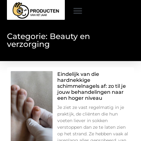
Categorie: Beauty en
verzorging
Eindelijk van die
hardnekkige
schimmelnagels af: zo til je
jouw behandelingen naar
een hoger niveau
Je ziet ze vast regelmatig in je
praktijk, de cliënten die hun
voeten liever in sokken
verstoppen dan ze te laten zien
op het strand. Ze hebben vaak al
jarenlang alles geprobeerd, van