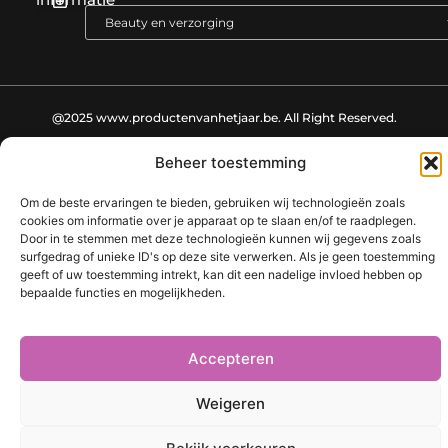
Nederlandse linkbuilding: de sleutel tot een sterke online positie
@2025 www.productenvanhetjaar.be. All Right Reserved.​
Beheer toestemming
Om de beste ervaringen te bieden, gebruiken wij technologieën zoals
cookies om informatie over je apparaat op te slaan en/of te raadplegen.
Door in te stemmen met deze technologieën kunnen wij gegevens zoals
surfgedrag of unieke ID's op deze site verwerken. Als je geen toestemming
geeft of uw toestemming intrekt, kan dit een nadelige invloed hebben op
bepaalde functies en mogelijkheden.
Accepteren
Weigeren