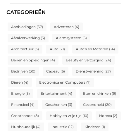
CATEGORIEËN
Aanbiedingen
(57)
Adverteren
(4)
Afvalverwerking
(3)
Alarmsysteem
(5)
Architectuur
(3)
Auto
(21)
Auto's en Motoren
(14)
Banen en opleidingen
(4)
Beauty en verzorging
(24)
Bedrijven
(30)
Cadeau
(6)
Dienstverlening
(27)
Dieren
(4)
Electronica en Computers
(7)
Energie
(3)
Entertainment
(4)
Eten en drinken
(9)
Financieel
(4)
Geschenken
(3)
Gezondheid
(20)
Groothandel
(8)
Hobby en vrije tijd
(10)
Horeca
(2)
Huishoudelijk
(4)
Industrie
(12)
Kinderen
(1)