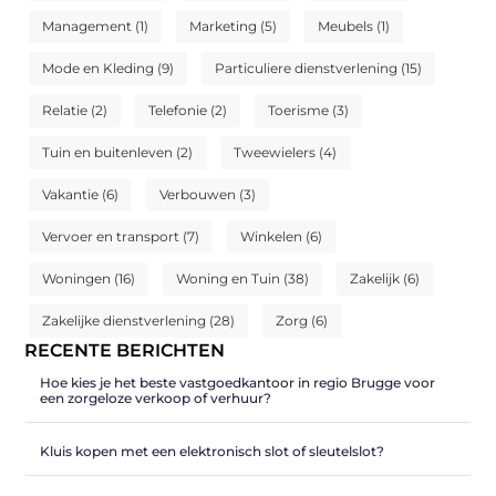
Management
(1)
Marketing
(5)
Meubels
(1)
Mode en Kleding
(9)
Particuliere dienstverlening
(15)
Relatie
(2)
Telefonie
(2)
Toerisme
(3)
Tuin en buitenleven
(2)
Tweewielers
(4)
Vakantie
(6)
Verbouwen
(3)
Vervoer en transport
(7)
Winkelen
(6)
Woningen
(16)
Woning en Tuin
(38)
Zakelijk
(6)
Zakelijke dienstverlening
(28)
Zorg
(6)
RECENTE BERICHTEN
Hoe kies je het beste vastgoedkantoor in regio Brugge voor
een zorgeloze verkoop of verhuur?
Kluis kopen met een elektronisch slot of sleutelslot?