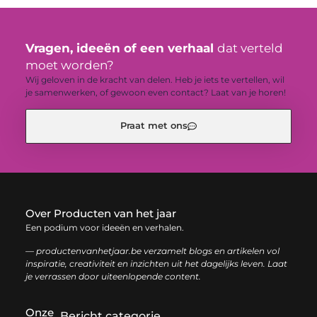
Vragen, ideeën of een verhaal
dat verteld
moet worden?
Wij geloven in de kracht van delen. Heb je iets te vertellen, wil
je samenwerken, of gewoon even contact? Laat van je horen!
Praat met ons
Over Producten van het jaar
Een podium voor ideeën en verhalen.
— productenvanhetjaar.be verzamelt blogs en artikelen vol
inspiratie, creativiteit en inzichten uit het dagelijks leven. Laat
je verrassen door uiteenlopende content.
Onze
Bericht categorie