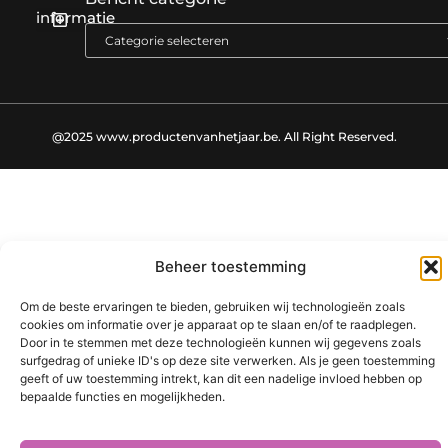
informatie
Nederlandse linkbuilding: de sleutel tot een sterke online positie
@2025 www.productenvanhetjaar.be. All Right Reserved.​
Beheer toestemming
Om de beste ervaringen te bieden, gebruiken wij technologieën zoals
cookies om informatie over je apparaat op te slaan en/of te raadplegen.
Door in te stemmen met deze technologieën kunnen wij gegevens zoals
surfgedrag of unieke ID's op deze site verwerken. Als je geen toestemming
geeft of uw toestemming intrekt, kan dit een nadelige invloed hebben op
bepaalde functies en mogelijkheden.