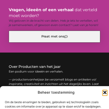
Vragen, ideeën of een verhaal
dat verteld
moet worden?
Wij geloven in de kracht van delen. Heb je iets te vertellen, wil
je samenwerken, of gewoon even contact? Laat van je horen!
Praat met ons
Over Producten van het jaar
Een podium voor ideeën en verhalen.
— productenvanhetjaar.be verzamelt blogs en artikelen vol
inspiratie, creativiteit en inzichten uit het dagelijks leven. Laat
je verrassen door uiteenlopende content.
Beheer toestemming
Onze
Bericht categorie
Om de beste ervaringen te bieden, gebruiken wij technologieën zoals
informatie
cookies om informatie over je apparaat op te slaan en/of te raadplegen.