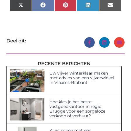
X
Facebook
Pinterest
LinkedIn
Email
(Twitter)
Deel dit:
RECENTE BERICHTEN
Uw vijver winterklaar maken
met advies van een vijverwinkel
in Vlaams-Brabant
Hoe kies je het beste
vastgoedkantoor in regio
Brugge voor een zorgeloze
verkoop of verhuur?
Kluis kopen met een