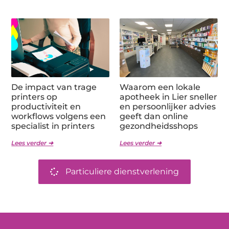
De impact van trage
Waarom een lokale
printers op
apotheek in Lier sneller
productiviteit en
en persoonlijker advies
workflows volgens een
geeft dan online
specialist in printers
gezondheidsshops
Lees verder ➜
Lees verder ➜
Particuliere dienstverlening