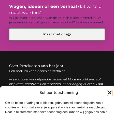
Vragen, ideeën of een verhaal
dat verteld
moet worden?
Wij geloven in de kracht van delen. Heb je iets te vertellen, wil
je samenwerken, of gewoon even contact? Laat van je horen!
Praat met ons
Over Producten van het jaar
Een podium voor ideeën en verhalen.
— productenvanhetjaar.be verzamelt blogs en artikelen vol
inspiratie, creativiteit en inzichten uit het dagelijks leven. Laat
je verrassen door uiteenlopende content.
Beheer toestemming
Onze
Bericht categorie
Om de beste ervaringen te bieden, gebruiken wij technologieën zoals
informatie
cookies om informatie over je apparaat op te slaan en/of te raadplegen.
Door in te stemmen met deze technologieën kunnen wij gegevens zoals
Nederlandse linkbuilding: de sleutel tot een sterke online positie