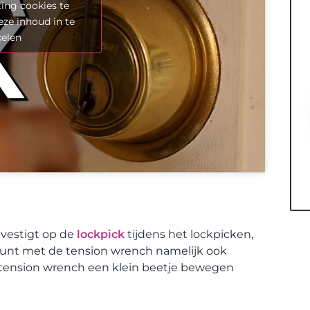
ing cookies te
eze inhoud in te
kelen
 vestigt op de
lockpick
tijdens het lockpicken,
 kunt met de tension wrench namelijk ook
e tension wrench een klein beetje bewegen