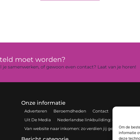
rteld moet worden?
 wil je samenwerken, of gewoon even contact? Laat van je horen!
Onze informatie
Adverteren
Beroemdheden
Contact
Cookiebelei
Uit De Media
Nederlandse linkbuilding: de sleutel tot 
Om de beste
Van website naar inkomen: zo verdien jij geld online
informatie o
deze techno
Bericht categorie