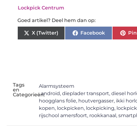
Lockpick Centrum
Goed artikel? Deel hem dan op:
X (Twitter)
Facebook
Pin
Tags
Alarmsysteem
en
,
android
,
dieplader transport
,
diesel hor
Categorieën:
hoogglans folie
,
houtvergasser
,
ikki hor
kopen
,
lockpicken
,
lockpicking
,
lockpick
rijschool amersfoort
,
rookkanaal
,
smartp