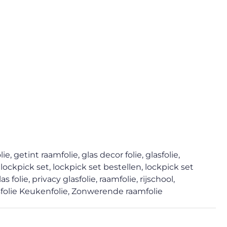
lie
,
getint raamfolie
,
glas decor folie
,
glasfolie
,
,
lockpick set
,
lockpick set bestellen
,
lockpick set
as folie
,
privacy glasfolie
,
raamfolie
,
rijschool
,
sfolie Keukenfolie
,
Zonwerende raamfolie