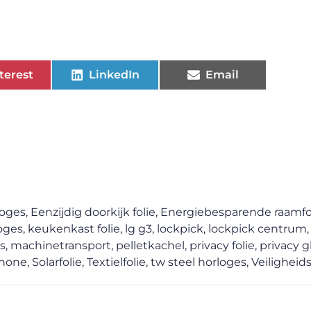
terest
LinkedIn
Email
loges
,
Eenzijdig doorkijk folie
,
Energiebesparende raamfo
loges
,
keukenkast folie
,
lg g3
,
lockpick
,
lockpick centrum
s
,
machinetransport
,
pelletkachel
,
privacy folie
,
privacy gl
hone
,
Solarfolie
,
Textielfolie
,
tw steel horloges
,
Veiligheid