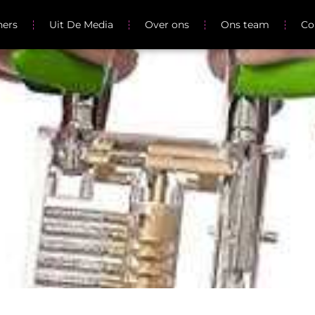
ners
Uit De Media
Over ons
Ons team
Co