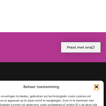
Praat met ons
d (EU)
Ons team
Over ons
Partners
Website index
Beheer toestemming
een sterke online positie
 ervaringen te bieden, gebruiken wij technologieën zoals cookies om
ver je apparaat op te slaan en/of te raadplegen. Door in te stemmen met
logieën kunnen wij gegevens zoals surfgedrag of unieke ID's op deze site