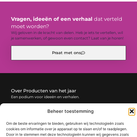
Vragen, ideeën of een verhaal
dat verteld
moet worden?
Wij geloven in de kracht van delen. Heb je iets te vertellen, wil
je samenwerken, of gewoon even contact? Laat van je horen!
Praat met ons
Over Producten van het jaar
Een podium voor ideeën en verhalen.
— productenvanhetjaar.be verzamelt blogs en artikelen vol
Beheer toestemming
inspiratie, creativiteit en inzichten uit het dagelijks leven. Laat
je verrassen door uiteenlopende content.
Om de beste ervaringen te bieden, gebruiken wij technologieën zoals
cookies om informatie over je apparaat op te slaan en/of te raadplegen.
Onze
Door in te stemmen met deze technologieën kunnen wij gegevens zoals
Bericht categorie