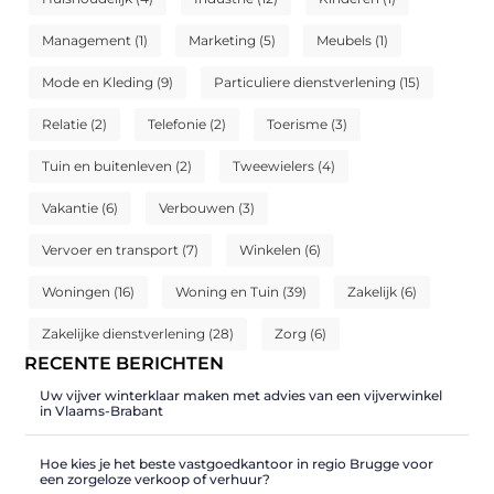
Management
(1)
Marketing
(5)
Meubels
(1)
Mode en Kleding
(9)
Particuliere dienstverlening
(15)
Relatie
(2)
Telefonie
(2)
Toerisme
(3)
Tuin en buitenleven
(2)
Tweewielers
(4)
Vakantie
(6)
Verbouwen
(3)
Vervoer en transport
(7)
Winkelen
(6)
Woningen
(16)
Woning en Tuin
(39)
Zakelijk
(6)
Zakelijke dienstverlening
(28)
Zorg
(6)
RECENTE BERICHTEN
Uw vijver winterklaar maken met advies van een vijverwinkel
in Vlaams-Brabant
Hoe kies je het beste vastgoedkantoor in regio Brugge voor
een zorgeloze verkoop of verhuur?