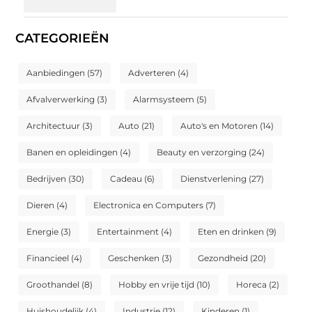
CATEGORIEËN
Aanbiedingen
(57)
Adverteren
(4)
Afvalverwerking
(3)
Alarmsysteem
(5)
Architectuur
(3)
Auto
(21)
Auto's en Motoren
(14)
Banen en opleidingen
(4)
Beauty en verzorging
(24)
Bedrijven
(30)
Cadeau
(6)
Dienstverlening
(27)
Dieren
(4)
Electronica en Computers
(7)
Energie
(3)
Entertainment
(4)
Eten en drinken
(9)
Financieel
(4)
Geschenken
(3)
Gezondheid
(20)
Groothandel
(8)
Hobby en vrije tijd
(10)
Horeca
(2)
Huishoudelijk
(4)
Industrie
(12)
Kinderen
(1)