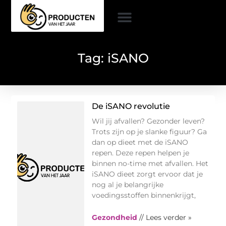
Tag: iSANO
De iSANO revolutie
Wil jij afvallen? Gezonder leven?
Trots zijn op je slanke figuur? Ga
dan op dieet met de iSANO
repen. Deze repen helpen je
binnen no-time met afvallen. Het
iSANO dieet zorgt ervoor dat je
nog al je belangrijke
voedingsstoffen binnenkrijgt,
Gezondheid
// Lees verder »