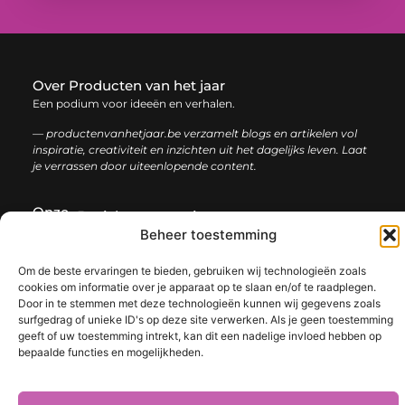
Over Producten van het jaar
Een podium voor ideeën en verhalen.
— productenvanhetjaar.be verzamelt blogs en artikelen vol
inspiratie, creativiteit en inzichten uit het dagelijks leven. Laat
je verrassen door uiteenlopende content.
Onze
Bericht categorie
informatie
Beheer toestemming
Nederlandse linkbuilding: de sleutel tot een sterke online positie
Om de beste ervaringen te bieden, gebruiken wij technologieën zoals
cookies om informatie over je apparaat op te slaan en/of te raadplegen.
Door in te stemmen met deze technologieën kunnen wij gegevens zoals
surfgedrag of unieke ID's op deze site verwerken. Als je geen toestemming
geeft of uw toestemming intrekt, kan dit een nadelige invloed hebben op
@2025 www.productenvanhetjaar.be. All Right Reserved.​
bepaalde functies en mogelijkheden.