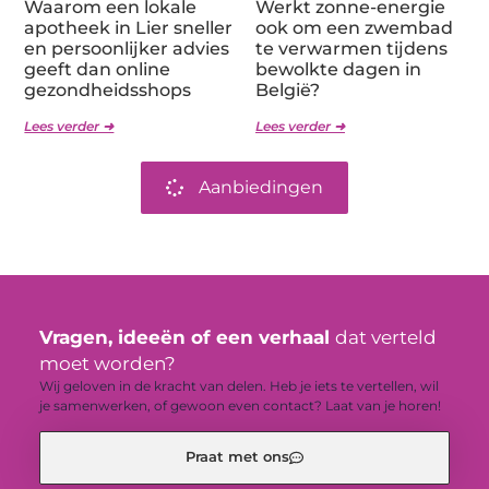
Waarom een lokale
Werkt zonne-energie
apotheek in Lier sneller
ook om een zwembad
en persoonlijker advies
te verwarmen tijdens
geeft dan online
bewolkte dagen in
gezondheidsshops
België?
Lees verder ➜
Lees verder ➜
Aanbiedingen
Vragen, ideeën of een verhaal
dat verteld
moet worden?
Wij geloven in de kracht van delen. Heb je iets te vertellen, wil
je samenwerken, of gewoon even contact? Laat van je horen!
Praat met ons