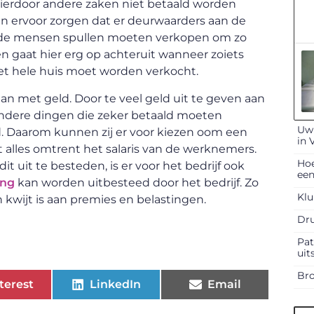
hierdoor andere zaken niet betaald worden
n ervoor zorgen dat er deurwaarders aan de
 de mensen spullen moeten verkopen om zo
en gaat hier erg op achteruit wanneer zoiets
et hele huis moet worden verkocht.
n met geld. Door te veel geld uit te geven aan
 andere dingen die zeker betaald moeten
Uw 
d. Daarom kunnen zij er voor kiezen oom een
in 
t alles omtrent het salaris van de werknemers.
Hoe
it uit te besteden, is er voor het bedrijf ook
een
ing
kan worden uitbesteed door het bedrijf. Zo
Klu
 kwijt is aan premies en belastingen.
Dru
Pat
uit
Bro
terest
LinkedIn
Email