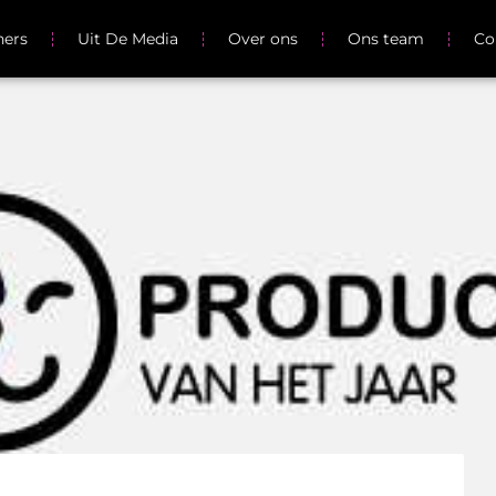
ners
Uit De Media
Over ons
Ons team
Co