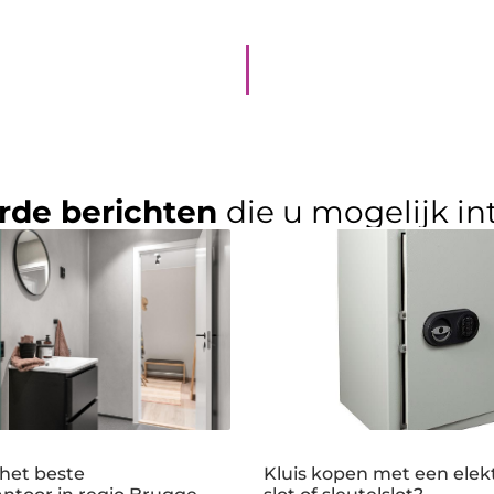
rde berichten
die u mogelijk in
 het beste
Kluis kopen met een elek