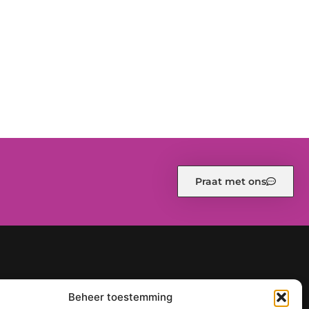
Praat met ons
d (EU)
Ons team
Over ons
Partners
Website index
Beheer toestemming
een sterke online positie