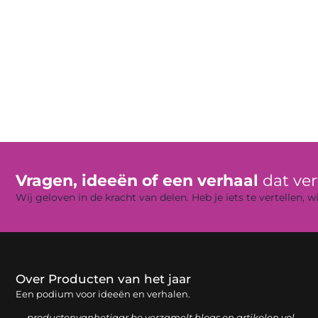
Vragen, ideeën of een verhaal
dat ve
Wij geloven in de kracht van delen. Heb je iets te vertellen,
Over Producten van het jaar
Een podium voor ideeën en verhalen.
— productenvanhetjaar.be verzamelt blogs en artikelen vol