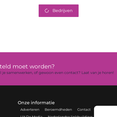
Bedrijven
rteld moet worden?
 wil je samenwerken, of gewoon even contact? Laat van je horen!
Onze informatie
Adverteren
Beroemdheden
Contact
Cookiebelei
Uit De Media
Nederlandse linkbuilding: de sleutel tot 