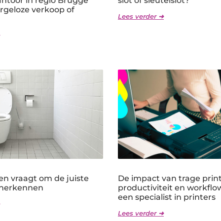
ntoor in regio Brugge
slot of sleutelslot?
rgeloze verkoop of
Lees verder ➜
en vraagt om de juiste
De impact van trage prin
 herkennen
productiviteit en workflo
een specialist in printers
Lees verder ➜