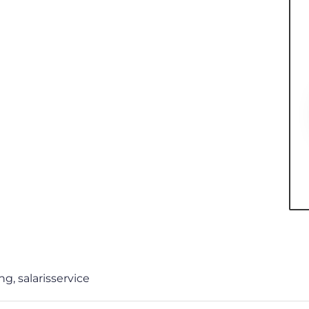
ing
,
salarisservice