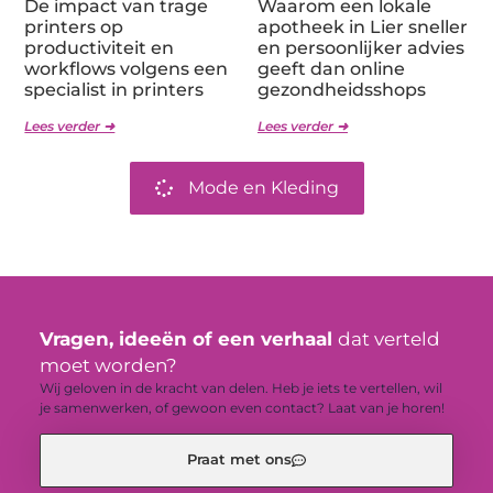
De impact van trage
Waarom een lokale
printers op
apotheek in Lier sneller
productiviteit en
en persoonlijker advies
workflows volgens een
geeft dan online
specialist in printers
gezondheidsshops
Lees verder ➜
Lees verder ➜
Mode en Kleding
Vragen, ideeën of een verhaal
dat verteld
moet worden?
Wij geloven in de kracht van delen. Heb je iets te vertellen, wil
je samenwerken, of gewoon even contact? Laat van je horen!
Praat met ons