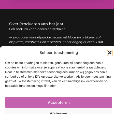
Over Producten van het jaar
Een podium voor ideeën en verhalen.
— productenvanhetjaar.be verzamelt blogs en artikelen vol
inspiratie, creativiteit en inzichten uit het dagelijks leven. Laat
je verrassen door uiteenlopende content.
Beheer toestemming
Onze
Bericht categorie
Om de beste ervaringen te bieden, gebruiken wij technologieën zoals
informatie
cookies om informatie over je apparaat op te slaan en/of te raadplegen.
Door in te stemmen met deze technologieën kunnen wij gegevens zoals
Nederlandse linkbuilding: de sleutel tot een sterke online positie
surfgedrag of unieke ID's op deze site verwerken. Als je geen toestemming
geeft of uw toestemming intrekt, kan dit een nadelige invloed hebben op
bepaalde functies en mogelijkheden.
@2025 www.productenvanhetjaar.be. All Right Reserved.​
Accepteren
Weigeren