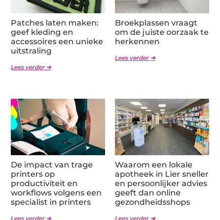
Patches laten maken:
Broekplassen vraagt
geef kleding en
om de juiste oorzaak te
accessoires een unieke
herkennen
uitstraling
Lees verder ➜
Lees verder ➜
De impact van trage
Waarom een lokale
printers op
apotheek in Lier sneller
productiviteit en
en persoonlijker advies
workflows volgens een
geeft dan online
specialist in printers
gezondheidsshops
Lees verder ➜
Lees verder ➜