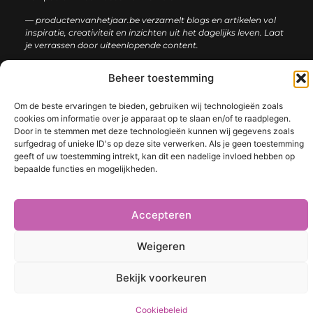
— productenvanhetjaar.be verzamelt blogs en artikelen vol
inspiratie, creativiteit en inzichten uit het dagelijks leven. Laat
je verrassen door uiteenlopende content.
Beheer toestemming
Onze
Bericht categorie
informatie
Om de beste ervaringen te bieden, gebruiken wij technologieën zoals
cookies om informatie over je apparaat op te slaan en/of te raadplegen.
Nederlandse linkbuilding: de sleutel tot een sterke online positie
Door in te stemmen met deze technologieën kunnen wij gegevens zoals
surfgedrag of unieke ID's op deze site verwerken. Als je geen toestemming
geeft of uw toestemming intrekt, kan dit een nadelige invloed hebben op
bepaalde functies en mogelijkheden.
@2025 www.productenvanhetjaar.be. All Right Reserved.​
Accepteren
Weigeren
Bekijk voorkeuren
Cookiebeleid