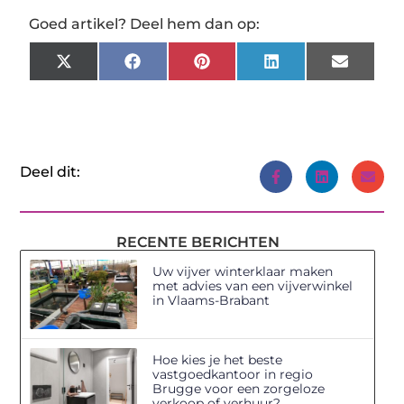
Goed artikel? Deel hem dan op:
X
Facebook
Pinterest
LinkedIn
Email
(Twitter)
Deel dit:
RECENTE BERICHTEN
Uw vijver winterklaar maken
met advies van een vijverwinkel
in Vlaams-Brabant
Hoe kies je het beste
vastgoedkantoor in regio
Brugge voor een zorgeloze
verkoop of verhuur?