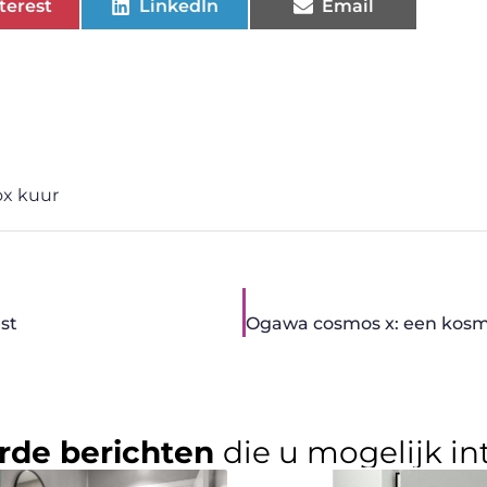
terest
LinkedIn
Email
ox kuur
st
rde berichten
die u mogelijk in