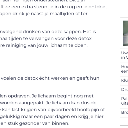
ft ze een extra steuntje in de rug en je ontdoet
appen drink je naast je maaltijden of ter
nvolgend drinken van deze sappen. Het is
maaltijden te vervangen voor deze detox
re reiniging van jouw lichaam te doen.
Uw 
in 
Hoe
een
Ze voelen de detox écht werken en geeft hun
Klu
Dru
len opdraven. Je lichaam begint nog met
Pat
ens worden aangepakt. Je lichaam kan dus de
uit
kan last krijgen van bijvoorbeeld hoofdpijn of
Bro
t gelukkig maar een paar dagen en krijg je hier
 een stuk gezonder van binnen.