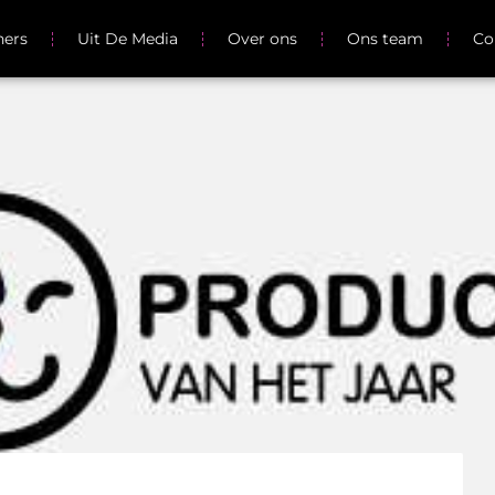
ners
Uit De Media
Over ons
Ons team
Co