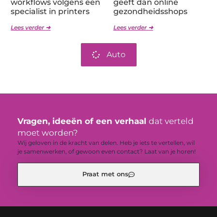
workflows volgens een
geeft dan online
specialist in printers
gezondheidsshops
Lees verder ➜
Lees verder ➜
Auto
Vragen, ideeën of een verhaal
dat verteld
moet worden?
Wij geloven in de kracht van delen. Heb je iets te vertellen, wil
je samenwerken, of gewoon even contact? Laat van je horen!
Praat met ons