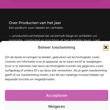
Over Producten van het jaar
Een podium voor ideeën en verhalen.
— productenvanhetjaar.be verzamelt blogs en artikelen vol
inspiratie, creativiteit en inzichten uit het dagelijks leven. Laat
je verrassen door uiteenlopende content.
Beheer toestemming
Onze
Om de beste ervaringen te bieden, gebruiken wij technologieën zoals
Bericht categorie
cookies om informatie over je apparaat op te slaan en/of te raadplegen.
informatie
Door in te stemmen met deze technologieën kunnen wij gegevens zoals
surfgedrag of unieke ID's op deze site verwerken. Als je geen toestemming
Nederlandse linkbuilding: de sleutel tot een sterke online positie
geeft of uw toestemming intrekt, kan dit een nadelige invloed hebben op
bepaalde functies en mogelijkheden.
@2025 www.productenvanhetjaar.be. All Right Reserved.​
Accepteren
Weigeren