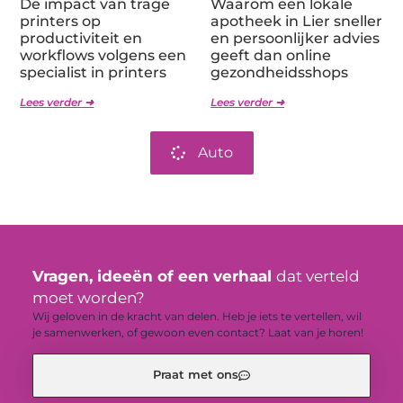
De impact van trage
Waarom een lokale
printers op
apotheek in Lier sneller
productiviteit en
en persoonlijker advies
workflows volgens een
geeft dan online
specialist in printers
gezondheidsshops
Lees verder ➜
Lees verder ➜
Auto
Vragen, ideeën of een verhaal
dat verteld
moet worden?
Wij geloven in de kracht van delen. Heb je iets te vertellen, wil
je samenwerken, of gewoon even contact? Laat van je horen!
Praat met ons