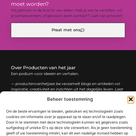
moet worden?
Wij geloven in de kracht van delen. Heb je iets te vertellen, wil
je samenwerken, of gewoon even contact? Laat van je horen!
Praat met ons
Over Producten van het jaar
Een podium voor ideeën en verhalen.
— productenvanhetjaar.be verzamelt blogs en artikelen vol
inspiratie, creativiteit en inzichten uit het dagelijks leven. Laat
je verrassen door uiteenlopende content.
Beheer toestemming
Onze
Bericht categorie
Om de beste ervaringen te bieden, gebruiken wij technologieën zoals
cookies om informatie over je apparaat op te slaan en/of te raadplegen.
informatie
Door in te stemmen met deze technologieën kunnen wij gegevens zoals
Nederlandse linkbuilding: de sleutel tot een sterke online positie
surfgedrag of unieke ID's op deze site verwerken. Als je geen toestemming
geeft of uw toestemming intrekt, kan dit een nadelige invloed hebben op